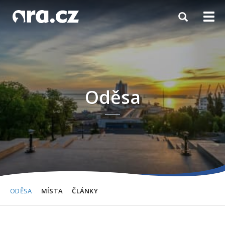
Toggle
Togg
navigation
navi
Oděsa
ODĚSA
MÍSTA
ČLÁNKY