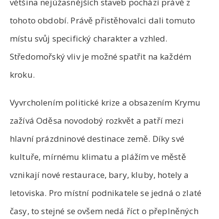
většina nejúžasnějších staveb pochází právě z
tohoto období. Právě přistěhovalci dali tomuto
místu svůj specifický charakter a vzhled.
Středomořský vliv je možné spatřit na každém
kroku.
Vyvrcholením politické krize a obsazením Krymu
zažívá Oděsa novodobý rozkvět a patří mezi
hlavní prázdninové destinace země. Díky své
kultuře, mírnému klimatu a plážím ve městě
vznikají nové restaurace, bary, kluby, hotely a
letoviska. Pro místní podnikatele se jedná o zlaté
časy, to stejné se ovšem nedá říct o přeplněných