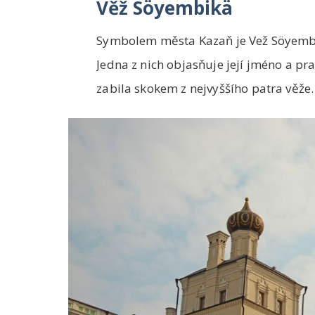
Věž Söyembikä
Symbolem města Kazaň je Vež Söyemb
Jedna z nich objasňuje její jméno a pr
zabila skokem z nejvyššího patra věže.