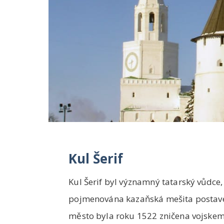
Kul Šerif
Kul Šerif byl významný tatarský vůdce,
pojmenována kazaňská mešita postavena
město byla roku 1522 zničena vojskem 