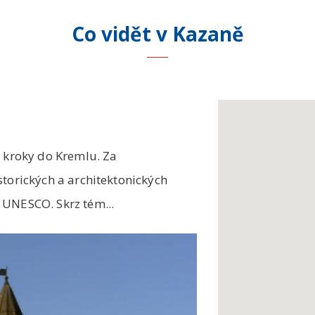
Co vidět
v Kazaně
é kroky do Kremlu. Za
storických a architektonických
 UNESCO. Skrz tém...