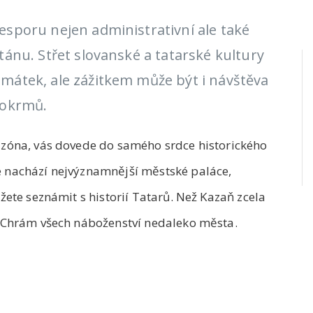
sporu nejen administrativní ale také
ánu. Střet slovanské a tatarské kultury
átek, ale zážitkem může být i návštěva
pokrmů.
zóna, vás dovede do samého srdce historického
 nachází nejvýznamnější městské paláce,
ete seznámit s historií Tatarů. Než Kazaň zcela
 Chrám všech náboženství nedaleko města.