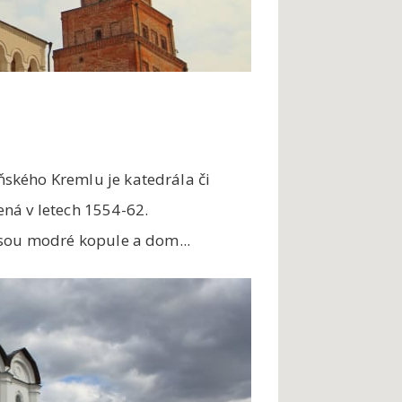
ského Kremlu je katedrála či
ná v letech 1554-62.
jsou modré kopule a dom...