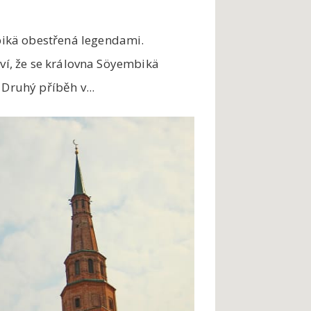
ikä obestřená legendami.
aví, že se královna Söyembikä
 Druhý příběh v...