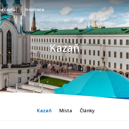
na cestu
Inspirace
Kazaň
Kazaň
Místa
Články