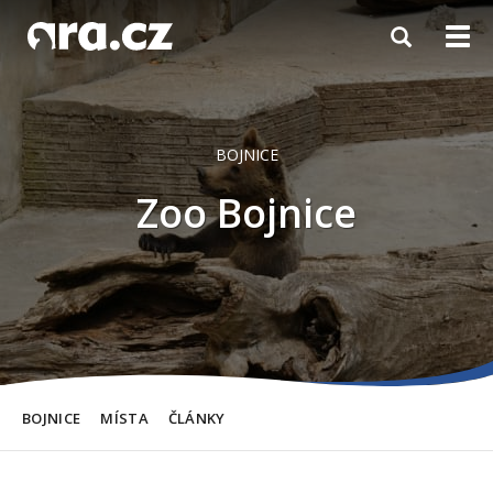
Toggle
Togg
navigation
navi
BOJNICE
Zoo Bojnice
BOJNICE
MÍSTA
ČLÁNKY