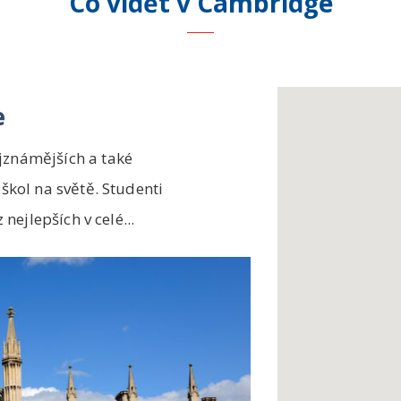
Co vidět
v Cambridge
e
jznámějších a také
 škol na světě. Studenti
 nejlepších v celé...