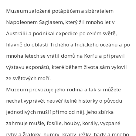
Muzeum založené potápěčem a sběratelem
Napoleonem Sagiasem, který žil mnoho let v
Austrálii a podnikal expedice po celém světě,
hlavně do oblastí Tichého a Indického oceánu a po
mnoha letech se vrátil domů na Korfu a připravil
výstavu exponátů, které během života sám vylovil
ze světových moří.
Muzeum provozuje jeho rodina a tak si můžete
nechat vyprávět neuvěřitelné historky o původu
jednotlivých mušlí přímo od něj. Jeho sbírka
zahrnuje mušle, fosílie, houby, korály, vycpané
ryby a žraloky, humry, kraby, ježky, hady a mnoho