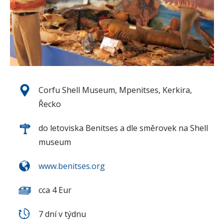
Corfu Shell Museum, Mpenitses, Kerkira,
Řecko
do letoviska Benitses a dle směrovek na Shell
museum
www.benitses.org
cca 4 Eur
7 dní v týdnu