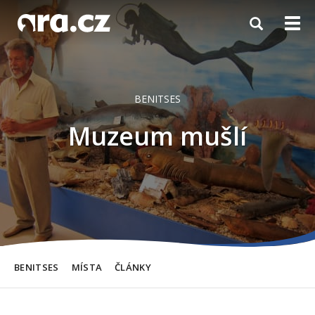
Toggle
Togg
navigation
navi
BENITSES
Muzeum mušlí
BENITSES
MÍSTA
ČLÁNKY