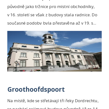
původně jako tržnice pro místní obchodníky,
v 16. století se však z budovy stala radnice. Do
současné podoby byla přestavěna až v 19. s...
Groothoofdspoort
Na místě, kde se střetávají tři řeky Dordrechtu,
se nachází zajímavá budova původně již ze 14.