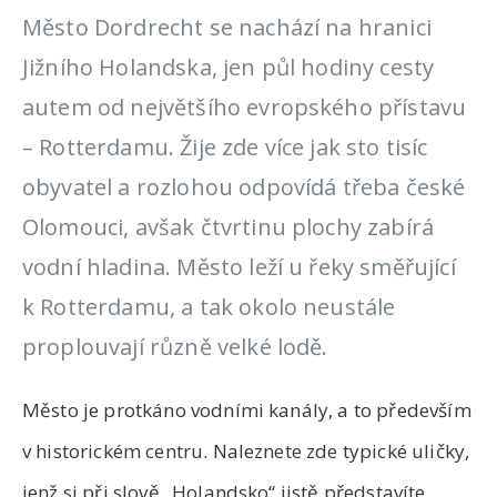
Město Dordrecht se nachází na hranici
Jižního Holandska, jen půl hodiny cesty
autem od největšího evropského přístavu
– Rotterdamu. Žije zde více jak sto tisíc
obyvatel a rozlohou odpovídá třeba české
Olomouci, avšak čtvrtinu plochy zabírá
vodní hladina. Město leží u řeky směřující
k Rotterdamu, a tak okolo neustále
proplouvají různě velké lodě.
Město je protkáno vodními kanály, a to především
v historickém centru. Naleznete zde typické uličky,
jenž si při slově „Holandsko“ jistě představíte.