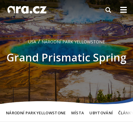
Toggle
Togg
navigation
navi
/
USA
NÁRODNÍ PARK YELLOWSTONE
Grand Prismatic Spring
NÁRODNÍ PARK YELLOWSTONE
MÍSTA
UBYTOVÁNÍ
ČLÁNK