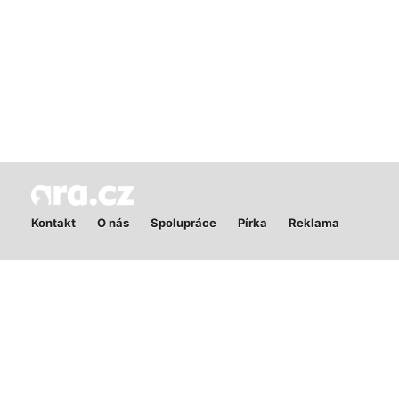
Kontakt
O nás
Spolupráce
Pírka
Reklama
Publikování nebo další šíření obsahu serveru Ara.cz je bez
písemného souhlasu zakázáno. Ara.cz má výhradní pravomoc při