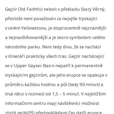
Gejzír Old Faithful neboli v překladu Starý Věrný,
přestože není považován za nejvýše tryskající
v celém Yellowstonu, je stoprocentně nejznámější
a nejnavštěvovanější a je skoro symbolem celého
národního parku. Není tedy divu, že se nachází
v itineráři prakticky všech tras. Gejzír nacházející
se v Upper Geyser Basin nepatří k permanentně
tryskajícím gejzírům, ale jeho erupce se opakuje v
průměru každou hodinu a půl (tedy 90 minut) a
trvá něco v rozmezí od 1,5 – 5 minut. V nejbližším
informačním centru mají návštěvníci možnost
zjistit nejbližší předpokládaný čas další erupce.