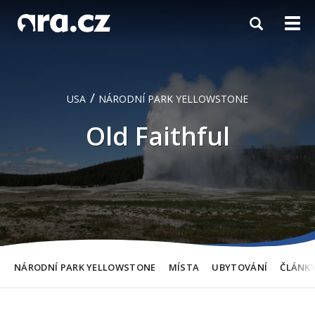
Toggle
Togg
navigation
navi
/
USA
NÁRODNÍ PARK YELLOWSTONE
Old Faithful
NÁRODNÍ PARK YELLOWSTONE
MÍSTA
UBYTOVÁNÍ
ČLÁNK