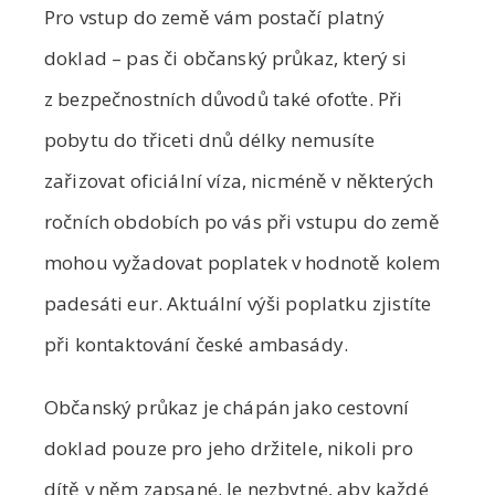
Pro vstup do země vám postačí platný
doklad – pas či občanský průkaz, který si
z bezpečnostních důvodů také ofoťte. Při
pobytu do třiceti dnů délky nemusíte
zařizovat oficiální víza, nicméně v některých
ročních obdobích po vás při vstupu do země
mohou vyžadovat poplatek v hodnotě kolem
padesáti eur. Aktuální výši poplatku zjistíte
při kontaktování české ambasády.
Občanský průkaz je chápán jako cestovní
doklad pouze pro jeho držitele, nikoli pro
dítě v něm zapsané. Je nezbytné, aby každé