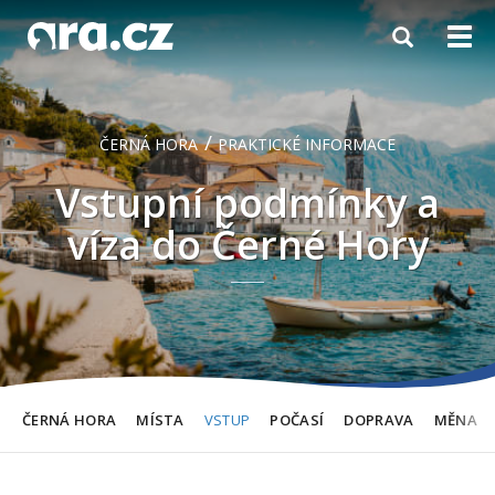
Toggle
Togg
navigation
navi
/
ČERNÁ HORA
PRAKTICKÉ INFORMACE
Vstupní podmínky a
víza do Černé Hory
ČERNÁ HORA
MÍSTA
VSTUP
POČASÍ
DOPRAVA
MĚNA