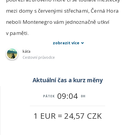
mezi domy s červenými střechami, Černá Hora
neboli Montenegro vám jednoznačně utkví
v paměti.
zobrazit více
káťa
Cestovní průvodce
Aktuální čas a kurz měny
09:04
PÁTEK
0H
1 EUR = 24,57 CZK