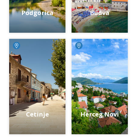
Podgorica
Budva
Cetinje
Herceg Novi