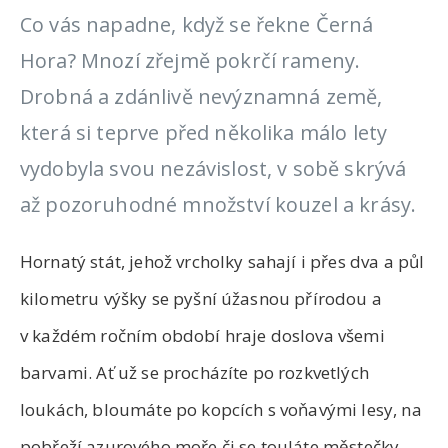
Co vás napadne, když se řekne Černá
Hora? Mnozí zřejmě pokrčí rameny.
Drobná a zdánlivě nevýznamná země,
která si teprve před několika málo lety
vydobyla svou nezávislost, v sobě skrývá
až pozoruhodné množství kouzel a krásy.
Hornatý stát, jehož vrcholky sahají i přes dva a půl
kilometru výšky se pyšní úžasnou přírodou a
v každém ročním období hraje doslova všemi
barvami. Ať už se procházíte po rozkvetlých
loukách, bloumáte po kopcích s voňavými lesy, na
pobřeží azurového moře či se touláte městečky