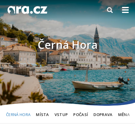
Toggle
Togg
navigation
navi
Černá Hora
ČERNÁ HORA
MÍSTA
VSTUP
POČASÍ
DOPRAVA
MĚNA