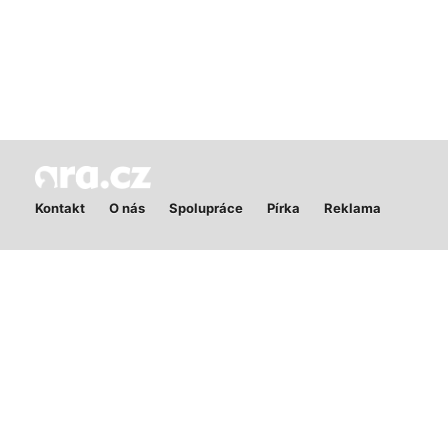
Kontakt
O nás
Spolupráce
Pírka
Reklama
Publikování nebo další šíření obsahu serveru Ara.cz je bez
písemného souhlasu zakázáno. Ara.cz má výhradní pravomoc při
rozhodování v případě zneužívání služeb a zároveň nenese žádnou
odpovědnost za zničení obrázků nebo textů, které porušují pravidla