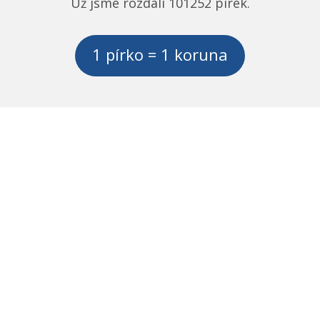
Už jsme rozdali
101252
pírek.
1 pírko = 1 koruna