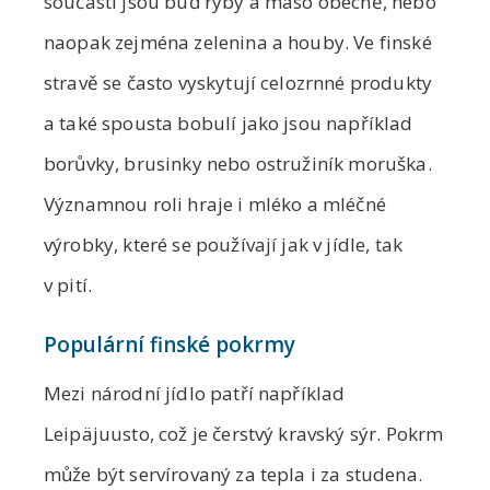
součástí jsou buď ryby a maso obecně, nebo
naopak zejména zelenina a houby. Ve finské
stravě se často vyskytují celozrnné produkty
a také spousta bobulí jako jsou například
borůvky, brusinky nebo ostružiník moruška.
Významnou roli hraje i mléko a mléčné
výrobky, které se používají jak v jídle, tak
v pití.
Populární finské pokrmy
Mezi národní jídlo patří například
Leipäjuusto, což je čerstvý kravský sýr. Pokrm
může být servírovaný za tepla i za studena.