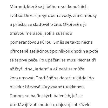
Mämmi, které se jí během velikonočních
svátků. Dezert je vyroben z vody, žitné mouky
a prášku ze sladového žita. Okořeněn je
tmavou melasou, solí a sušenou
pomerančovou kůrou. Směs se takto nechá
přirozeně zesládnout po několik hodin a poté
se teprve peče. Po upečení se musí nechat tři
až čtyři dny „ladem“ a až poté se může
konzumovat. Tradičně se dezert ukládal do
misek z březové kůry zvané tuokkonen.
Dodnes se na finských baleních, jež se
prodávají v obchodech, objevuje obrázek