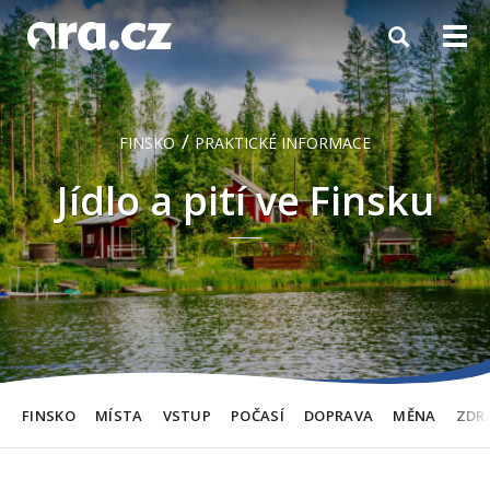
Toggle
Togg
navigation
navi
/
FINSKO
PRAKTICKÉ INFORMACE
Jídlo a pití ve Finsku
FINSKO
MÍSTA
VSTUP
POČASÍ
DOPRAVA
MĚNA
ZDR