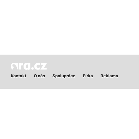
Kontakt
O nás
Spolupráce
Pírka
Reklama
Publikování nebo další šíření obsahu serveru Ara.cz je bez
písemného souhlasu zakázáno. Ara.cz má výhradní pravomoc při
rozhodování v případě zneužívání služeb a zároveň nenese žádnou