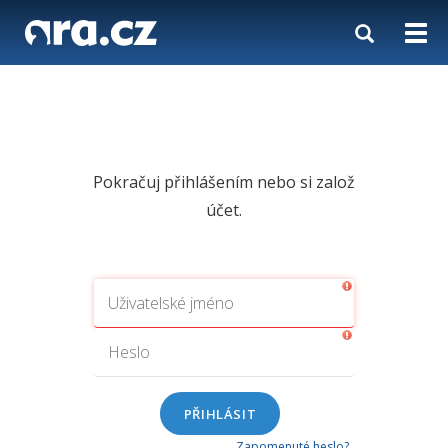
Toggle
Togg
navigation
navi
Pokračuj přihlášením nebo si založ
účet.
Zapomenuté heslo?