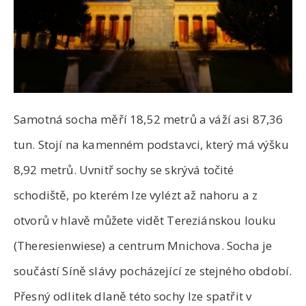
Samotná socha měří 18,52 metrů a váží asi 87,36
tun. Stojí na kamenném podstavci, který má výšku
8,92 metrů. Uvnitř sochy se skrývá točité
schodiště, po kterém lze vylézt až nahoru a z
otvorů v hlavě můžete vidět Tereziánskou louku
(Theresienwiese) a centrum Mnichova. Socha je
součástí Síně slávy pocházející ze stejného období.
Přesný odlitek dlaně této sochy lze spatřit v