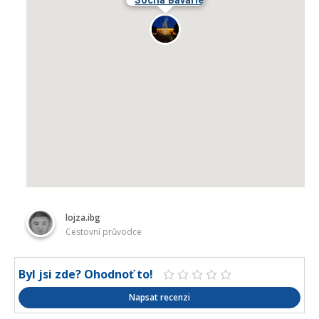
Socha Bavarie
lojza.ibg
Cestovní průvodce
Byl jsi zde? Ohodnoť to!
Napsat recenzi