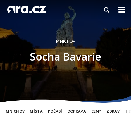
Toggle
Togg
navigation
navi
MNICHOV
Socha Bavarie
MNICHOV
MÍSTA
POČASÍ
DOPRAVA
CENY
ZDRAVÍ
JÍ