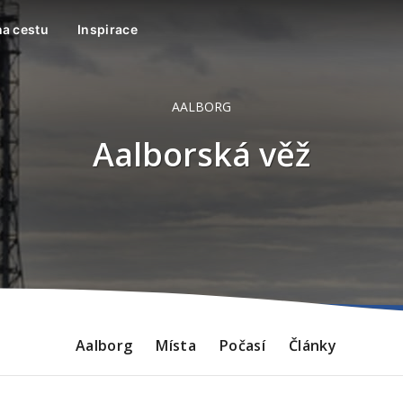
na cestu
Inspirace
AALBORG
Aalborská věž
Aalborg
Místa
Počasí
Články