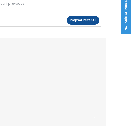
tovní průvodce
Napsat recenzi