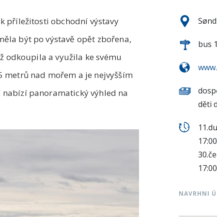
k příležitosti obchodní výstavy
Sønd
měla být po výstavě opět zbořena,
bus 1
věž odkoupila a využila ke svému
www.
05 metrů nad mořem a je nejvyšším
dospě
í nabízí panoramatický výhled na
děti 
11.du
17:00
30.če
17:00
NAVRHNI 