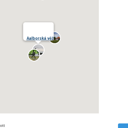
Aalborská věž
ott