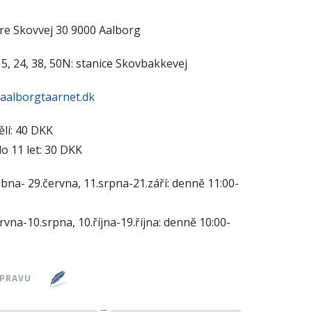
re Skovvej 30 9000 Aalborg
5, 24, 38, 50N: stanice Skovbakkevej
aalborgtaarnet.dk
lí: 40 DKK
do 11 let: 30 DKK
bna- 29.června, 11.srpna-21.září: denně 11:00-
rvna-10.srpna, 10.října-19.října: denně 10:00-
ÚPRAVU