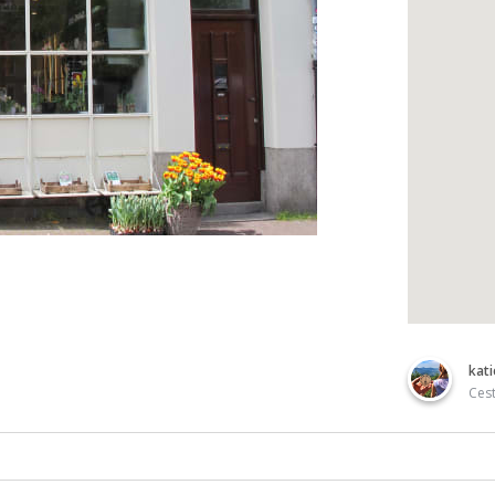
kat
Ces