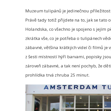
Muzeum tulipánů je jedinečnou příležitostí
Právě tady totiž přijdete na to, jak se tato
Holandska, co všechno je spojeno s jejím p
zkrátka vše, co je potřeba o tulipánech vě
zábavné, většina krátkých videí či filmů je
z šesti místností hýří barvami, popisky js
zároveň zábavné, a tak není pochyb, že dě
prohlídka trvá zhruba 25 minut.