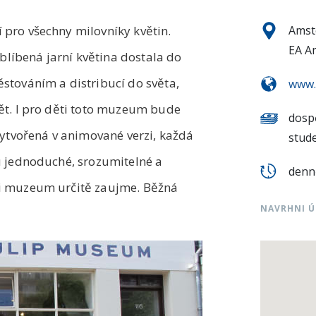
 pro všechny milovníky květin.
Amst
EA A
 oblíbená jarní květina dostala do
ěstováním a distribucí do světa,
www.
dět. I pro děti toto muzeum bude
dospě
 vytvořená v animované verzi, každá
stude
ou jednoduché, srozumitelné a
denně
ti muzeum určitě zaujme. Běžná
NAVRHNI 