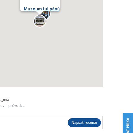
Muzeum tulipánů
ie_mia
tovní průvodce
Napsat recenzi