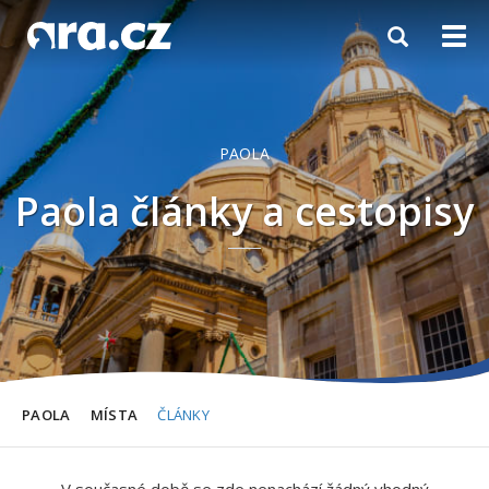
Toggle
Togg
navigation
navi
PAOLA
Paola články a cestopisy
PAOLA
MÍSTA
ČLÁNKY