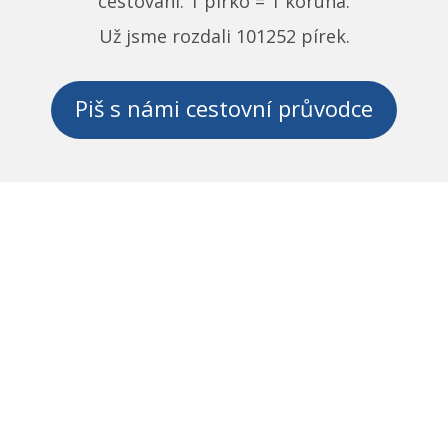
cestování:
1 pírko = 1 koruna
.
Už jsme rozdali
101252
pírek.
Piš s námi cestovní průvodce