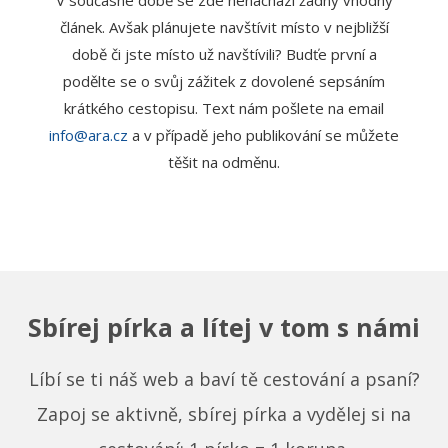
V současné době se zde nenachází žádný vhodný
článek. Avšak plánujete navštívit místo v nejbližší
době či jste místo už navštívili? Budťe první a
podělte se o svůj zážitek z dovolené sepsáním
krátkého cestopisu. Text nám pošlete na email
info
@ara.cz
a v případě jeho publikování se můžete
těšit na odměnu.
Sbírej pírka a lítej v tom s námi
Líbí se ti náš web a baví tě cestování a psaní?
Zapoj se aktivně, sbírej pírka a vydělej si na