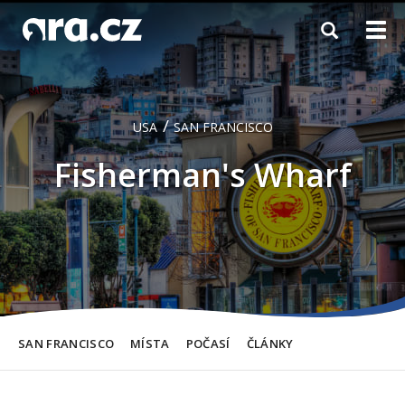
Toggle
Togg
navigation
navi
/
USA
SAN FRANCISCO
Fisherman's Wharf
SAN FRANCISCO
MÍSTA
POČASÍ
ČLÁNKY