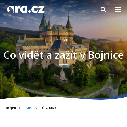
Toggle
Togg
navigation
navi
BOJNICE
Co vidět a zažít
v Bojnice
BOJNICE
MÍSTA
ČLÁNKY