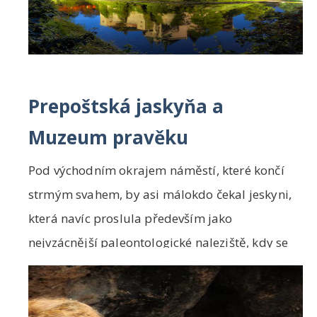
Prepoštská jaskyňa a
Muzeum pravěku
Pod východním okrajem náměstí, které končí
strmým svahem, by asi málokdo čekal jeskyni,
která navíc proslula především jako
nejvzácnější paleontologické naleziště, kdy se
zde našlo...