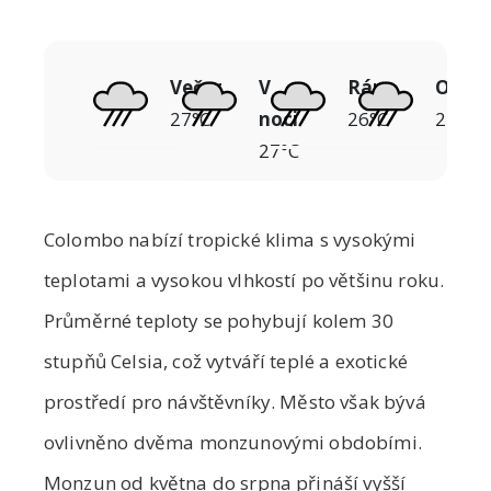
Večer
V
Ráno
Odpo
27°C
noci
26°C
27°C
27°C
Colombo nabízí tropické klima s vysokými
teplotami a vysokou vlhkostí po většinu roku.
Průměrné teploty se pohybují kolem 30
stupňů Celsia, což vytváří teplé a exotické
prostředí pro návštěvníky. Město však bývá
ovlivněno dvěma monzunovými obdobími.
Monzun od května do srpna přináší vyšší