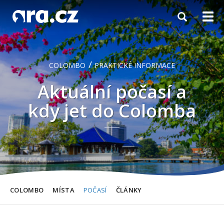
Toggle
Togg
navigation
navi
/
COLOMBO
PRAKTICKÉ INFORMACE
Aktuální počasí a
kdy jet do Colomba
COLOMBO
MÍSTA
POČASÍ
ČLÁNKY