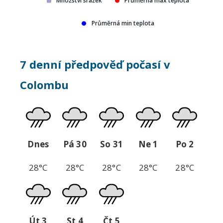
Množství srážek
Průměrná max teplota
Průměrná min teplota
7 denní předpověď počasí v
Colombu
Dnes
Pá 30
So 31
Ne 1
Po 2
28°C
28°C
28°C
28°C
28°C
Út 3
St 4
Čt 5