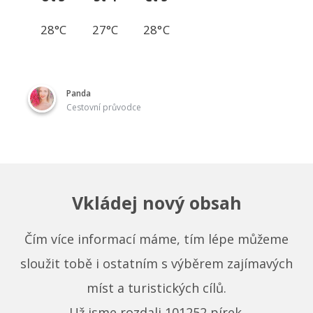
28°C
27°C
28°C
Panda
Cestovní průvodce
Vkládej nový obsah
Čím více informací máme, tím lépe můžeme
sloužit tobě i ostatním s výběrem zajímavých
míst a turistických cílů.
Už jsme rozdali
101252
pírek.